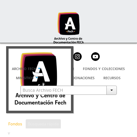
archivo fech
cómo buscar
fondos y colecciones
minisitios
usuarios
donaciones
recursos
Fondos
Búsqueda rápida
F01 - Fondo Federación de Estudiantes de la Universidad de Chile