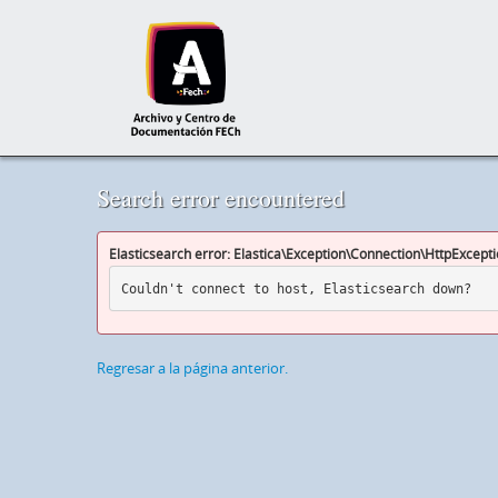
Search error encountered
Elasticsearch error: Elastica\Exception\Connection\HttpExcept
Couldn't connect to host, Elasticsearch down?
Regresar a la página anterior.