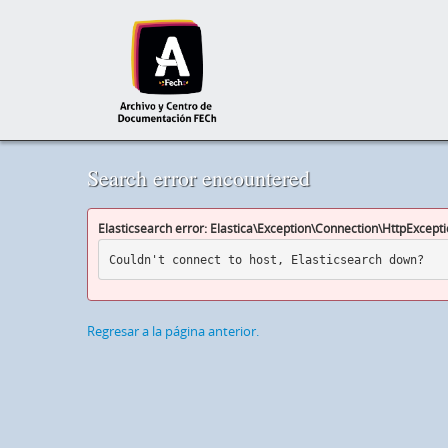
Search error encountered
Elasticsearch error: Elastica\Exception\Connection\HttpExcept
Couldn't connect to host, Elasticsearch down?
Regresar a la página anterior.