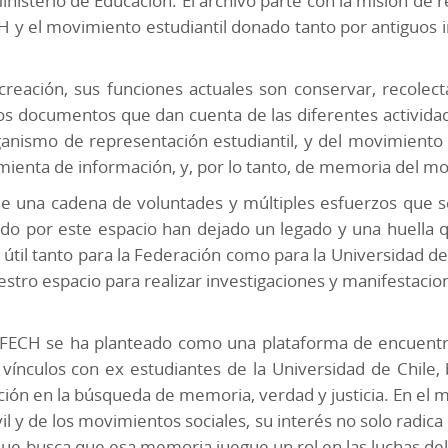
nisterio de Educación. El archivo parte con la misión de r
 y el movimiento estudiantil donado tanto por antiguos 
ación, sus funciones actuales son conservar, recolectar,
os documentos que dan cuenta de las diferentes actividad
anismo de representación estudiantil, y del movimiento 
mienta de información, y, por lo tanto, de memoria del mo
 de una cadena de voluntades y múltiples esfuerzos que 
do por este espacio han dejado un legado y una huella q
til tanto para la Federación como para la Universidad de 
estro espacio para realizar investigaciones y manifestacion
FECH se ha planteado como una plataforma de encuentro 
 vínculos con ex estudiantes de la Universidad de Chil
ón en la búsqueda de memoria, verdad y justicia. En el mi
vil y de los movimientos sociales, su interés no solo radic
que busca que esa memoria juegue un rol en las luchas del