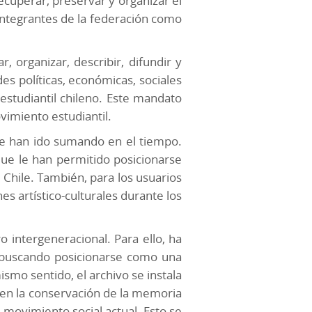
ecuperar, preservar y organizar el
integrantes de la federación como
 organizar, describir, difundir y
es políticas, económicas, sociales
estudiantil chileno. Este mandato
vimiento estudiantil.
se han ido sumando en el tiempo.
ue le han permitido posicionarse
Chile. También, para los usuarios
es artístico-culturales durante los
intergeneracional. Para ello, ha
e, buscando posicionarse como una
smo sentido, el archivo se instala
a en la conservación de la memoria
 movimiento social actual. Esto se