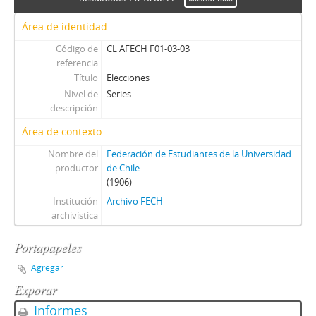
Área de identidad
Código de
CL AFECH F01-03-03
referencia
Título
Elecciones
Nivel de
Series
descripción
Área de contexto
Nombre del
Federación de Estudiantes de la Universidad
productor
de Chile
(1906)
Institución
Archivo FECH
archivística
Portapapeles
Agregar
Exporar
Informes