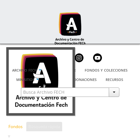
archivo fech
cómo buscar
fondos y colecciones
minisitios
usuarios
donaciones
recursos
Fondos
Búsqueda rápida
F01 - Fondo Federación de Estudiantes de la Universidad de Chile